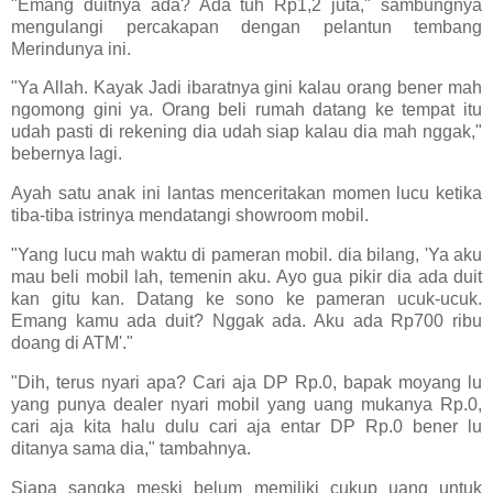
"Emang duitnya ada? Ada tuh Rp1,2 juta," sambungnya
mengulangi percakapan dengan pelantun tembang
Merindunya ini.
"Ya Allah. Kayak Jadi ibaratnya gini kalau orang bener mah
ngomong gini ya. Orang beli rumah datang ke tempat itu
udah pasti di rekening dia udah siap kalau dia mah nggak,"
bebernya lagi.
Ayah satu anak ini lantas menceritakan momen lucu ketika
tiba-tiba istrinya mendatangi showroom mobil.
"Yang lucu mah waktu di pameran mobil. dia bilang, 'Ya aku
mau beli mobil lah, temenin aku. Ayo gua pikir dia ada duit
kan gitu kan. Datang ke sono ke pameran ucuk-ucuk.
Emang kamu ada duit? Nggak ada. Aku ada Rp700 ribu
doang di ATM'."
"Dih, terus nyari apa? Cari aja DP Rp.0, bapak moyang lu
yang punya dealer nyari mobil yang uang mukanya Rp.0,
cari aja kita halu dulu cari aja entar DP Rp.0 bener lu
ditanya sama dia," tambahnya.
Siapa sangka meski belum memiliki cukup uang untuk