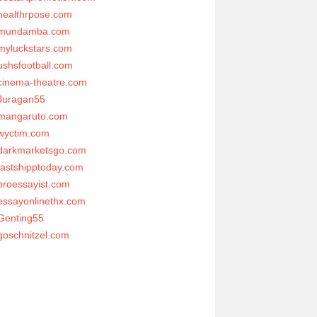
healthrpose.com
mundamba.com
myluckstars.com
ushsfootball.com
cinema-theatre.com
Juragan55
mangaruto.com
wyctim.com
darkmarketsgo.com
fastshipptoday.com
proessayist.com
essayonlinethx.com
Genting55
goschnitzel.com