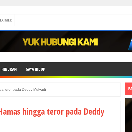
CLAIMER
HIBURAN
GAYA HIDUP
P
a teror pada Deddy Mulyadi
Hamas hingga teror pada Deddy