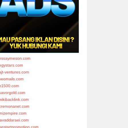
essaymeson.com
egystars.com
ajt-ventures.com
seomails.com
e1500.com
savorgold.com
wikibacklink.com
cremonanet.com
mizempire.com
javaddaraei.com
bestartpromotion.com