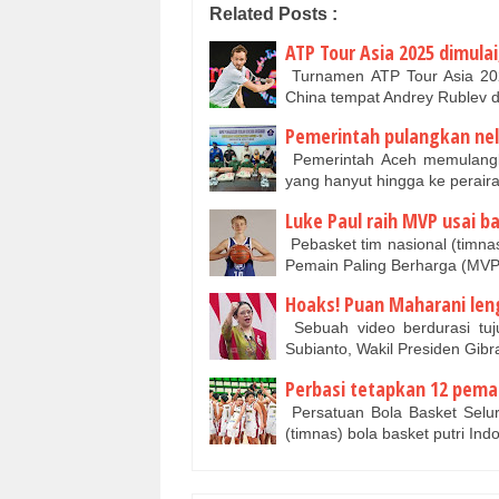
Related Posts :
ATP Tour Asia 2025 dimul
Turnamen ATP Tour Asia 202
China tempat Andrey Rublev 
Pemerintah pulangkan nel
Pemerintah Aceh memulangk
yang hanyut hingga ke perair
Luke Paul raih MVP usai ba
Pebasket tim nasional (timna
Pemain Paling Berharga (MVP
Hoaks! Puan Maharani leng
Sebuah video berdurasi tuj
Subianto, Wakil Presiden Gi
Perbasi tetapkan 12 pemai
Persatuan Bola Basket Selur
(timnas) bola basket putri In