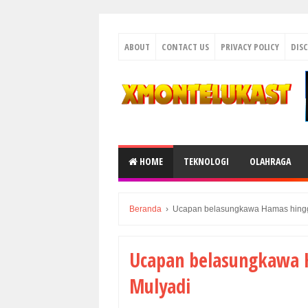
ABOUT
CONTACT US
PRIVACY POLICY
DIS
HOME
TEKNOLOGI
OLAHRAGA
Beranda
›
Ucapan belasungkawa Hamas hingg
Ucapan belasungkawa 
Mulyadi