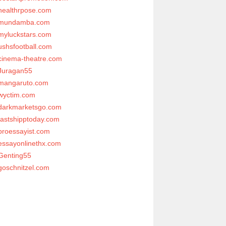
healthrpose.com
mundamba.com
myluckstars.com
ushsfootball.com
cinema-theatre.com
Juragan55
mangaruto.com
wyctim.com
darkmarketsgo.com
fastshipptoday.com
proessayist.com
essayonlinethx.com
Genting55
goschnitzel.com