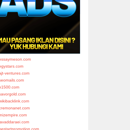
essaymeson.com
egystars.com
ajt-ventures.com
seomails.com
e1500.com
savorgold.com
wikibacklink.com
cremonanet.com
mizempire.com
javaddaraei.com
bestartpromotion.com