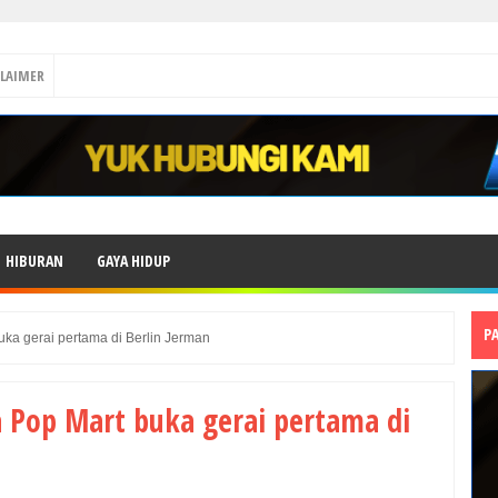
CLAIMER
HIBURAN
GAYA HIDUP
P
ka gerai pertama di Berlin Jerman
 Pop Mart buka gerai pertama di