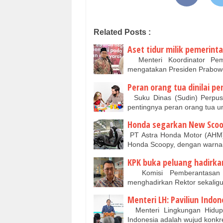
Related Posts :
Aset tidur milik pemerin
Menteri Koordinator Pem
mengatakan Presiden Prabowo
Peran orang tua dinilai 
Suku Dinas (Sudin) Perpust
pentingnya peran orang tua
Honda segarkan New Scoo
PT Astra Honda Motor (AHM)
Honda Scoopy, dengan warna
KPK buka peluang hadirka
Komisi Pemberantasan 
menghadirkan Rektor sekaligu
Menteri LH: Paviliun Indo
Menteri Lingkungan Hidup (
Indonesia adalah wujud konkr