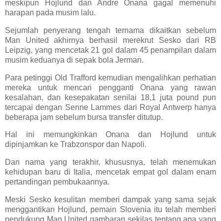
meskipun Hojlund dan Andre Onana gagal memenuhi
harapan pada musim lalu.
Sejumlah penyerang tengah ternama dikaitkan sebelum
Man United akhirnya berhasil merekrut Sesko dari RB
Leipzig, yang mencetak 21 gol dalam 45 penampilan dalam
musim keduanya di sepak bola Jerman.
Para petinggi Old Trafford kemudian mengalihkan perhatian
mereka untuk mencari pengganti Onana yang rawan
kesalahan, dan kesepakatan senilai 18,1 juta pound pun
tercapai dengan Senne Lammes dari Royal Antwerp hanya
beberapa jam sebelum bursa transfer ditutup.
Hal ini memungkinkan Onana dan Hojlund untuk
dipinjamkan ke Trabzonspor dan Napoli.
Dan nama yang terakhir, khususnya, telah menemukan
kehidupan baru di Italia, mencetak empat gol dalam enam
pertandingan pembukaannya.
Meski Sesko kesulitan memberi dampak yang sama sejak
menggantikan Hojlund, pemain Slovenia itu telah memberi
pendukung Man United gambaran sekilas tentang apa yang