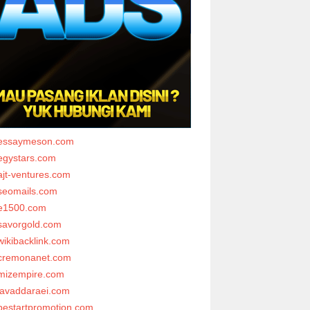
essaymeson.com
egystars.com
ajt-ventures.com
seomails.com
e1500.com
savorgold.com
wikibacklink.com
cremonanet.com
mizempire.com
javaddaraei.com
bestartpromotion.com