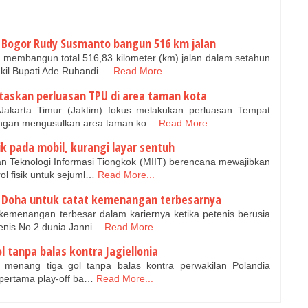
 Bogor Rudy Susmanto bangun 516 km jalan
membangun total 516,83 kilometer (km) jalan dalam setahun
il Bupati Ade Ruhandi.…
Read More...
itaskan perluasan TPU di area taman kota
akarta Timur (Jaktim) fokus melakukan perluasan Tempat
gan mengusulkan area taman ko…
Read More...
ik pada mobil, kurangi layar sentuh
n Teknologi Informasi Tiongkok (MIIT) berencana mewajibkan
l fisik untuk sejuml…
Read More...
i Doha untuk catat kemenangan terbesarnya
menangan terbesar dalam kariernya ketika petenis berusia
enis No.2 dunia Janni…
Read More...
l tanpa balas kontra Jagiellonia
a menang tiga gol tanpa balas kontra perwakilan Polandia
g pertama play-off ba…
Read More...