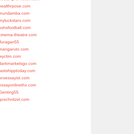
healthrpose.com
mundamba.com
myluckstars.com
ushsfootball.com
cinema-theatre.com
Juragan55
mangaruto.com
wyctim.com
darkmarketsgo.com
fastshipptoday.com
proessayist.com
essayonlinethx.com
Genting55
goschnitzel.com