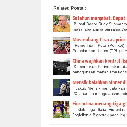
Related Posts :
Setahun menjabat, Bupati
Bupati Bogor Rudy Susmanto 
masa jabatannya bersama Wak
Musrenbang Ciracas prior
Pemerintah Kota (Pemkot) J
Pemakaman Umum (TPU) den
China wajibkan kontrol fis
Kementerian Perindustrian da
penggunaan mekanisme kontro
Mensik kalahkan Sinner d
Jakub Mensik mencatatkan ke
20 tahun itu mengalahkan pet
Fiorentina menang tiga go
Klub Liga Italia Fiorentin
Jagiellonia Bialystok pada le