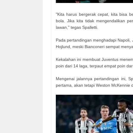
"Kita harus bergerak cepat, kita bisa be
bola. Jika kita tidak mengendalikan p
lawan," tegas Spalletti.
Pada pertandingan menghadapi Napoli, J
Hojlund, meski Bianconeri sempat menya
Kekalahan ini membuat Juventus menempa
poin dari 14 laga, terpaut empat poin da
Mengenai jalannya pertandingan ini, Sp
pertama, akan tetapi Weston McKennie 