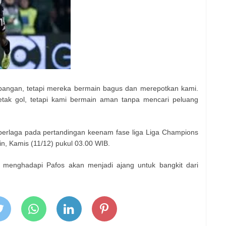
apangan, tetapi mereka bermain bagus dan merepotkan kami.
tak gol, tetapi kami bermain aman tanpa mencari peluang
 berlaga pada pertandingan keenam fase liga Liga Champions
in, Kamis (11/12) pukul 03.00 WIB.
n menghadapi Pafos akan menjadi ajang untuk bangkit dari