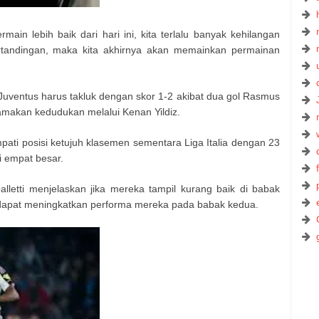
rmain lebih baik dari hari ini, kita terlalu banyak kehilangan
ertandingan, maka kita akhirnya akan memainkan permainan
uventus harus takluk dengan skor 1-2 akibat dua gol Rasmus
makan kedudukan melalui Kenan Yildiz.
ti posisi ketujuh klasemen sementara Liga Italia dengan 23
ri empat besar.
alletti menjelaskan jika mereka tampil kurang baik di babak
dapat meningkatkan performa mereka pada babak kedua.