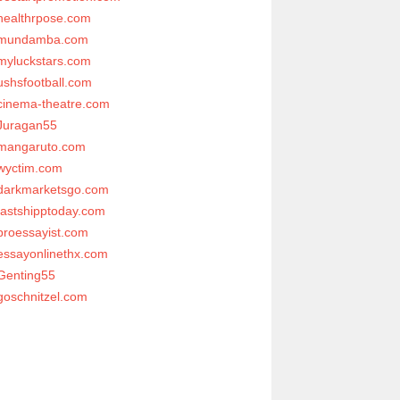
healthrpose.com
mundamba.com
myluckstars.com
ushsfootball.com
cinema-theatre.com
Juragan55
mangaruto.com
wyctim.com
darkmarketsgo.com
fastshipptoday.com
proessayist.com
essayonlinethx.com
Genting55
goschnitzel.com