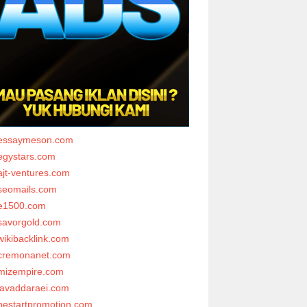
essaymeson.com
egystars.com
ajt-ventures.com
seomails.com
e1500.com
savorgold.com
wikibacklink.com
cremonanet.com
mizempire.com
javaddaraei.com
bestartpromotion.com