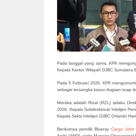
Pada tanggal yang sama, KPK mengung
Kepala Kantor Wilayah DJBC Sumatera Ba
Pada 5 Februari 2026, KPK mengumumka
sebagai tersangka kasus dugaan suap dan
Mereka adalah Rizal (RZL) selaku Dire
2026, Kepala Subdirektorat Intelijen Pe
Kepala Seksi Intelijen DJBC Orlando H
Berikutnya pemilik Blueray
Cargo John 
Andri (AND), serta Manajer Operasional