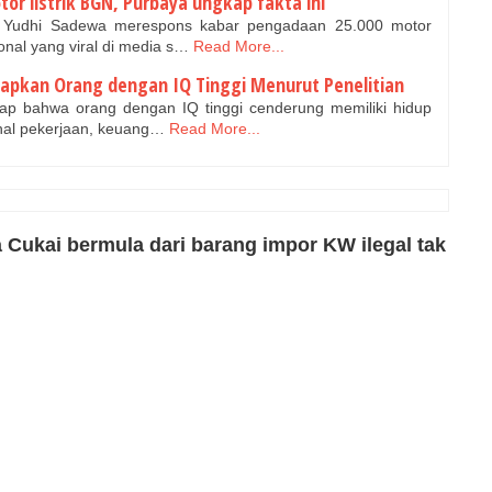
tor listrik BGN, Purbaya ungkap fakta ini
 Yudhi Sadewa merespons kabar pengadaan 25.000 motor
ional yang viral di media s…
Read More...
capkan Orang dengan IQ Tinggi Menurut Penelitian
p bahwa orang dengan IQ tinggi cenderung memiliki hidup
m hal pekerjaan, keuang…
Read More...
Cukai bermula dari barang impor KW ilegal tak