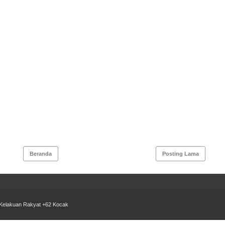
Beranda
Posting Lama
 Kelakuan Rakyat +62 Kocak