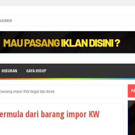
CLAIMER
HIBURAN
GAYA HIDUP
P
barang impor KW ilegal tak dicek
bermula dari barang impor KW