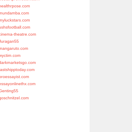
healthrpose.com
mundamba.com
myluckstars.com
ushsfootball.com
cinema-theatre.com
Juragan55
mangaruto.com
wyctim.com
darkmarketsgo.com
fastshipptoday.com
proessayist.com
essayonlinethx.com
Genting55
goschnitzel.com