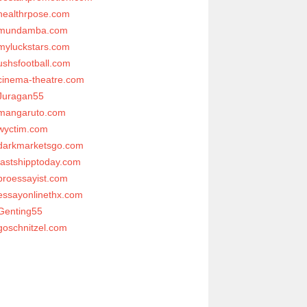
healthrpose.com
mundamba.com
myluckstars.com
ushsfootball.com
cinema-theatre.com
Juragan55
mangaruto.com
wyctim.com
darkmarketsgo.com
fastshipptoday.com
proessayist.com
essayonlinethx.com
Genting55
goschnitzel.com