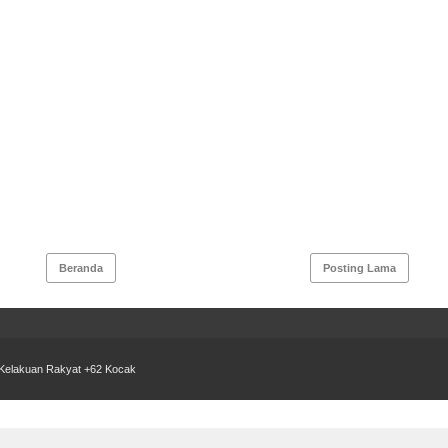
Beranda
Posting Lama
 Kelakuan Rakyat +62 Kocak