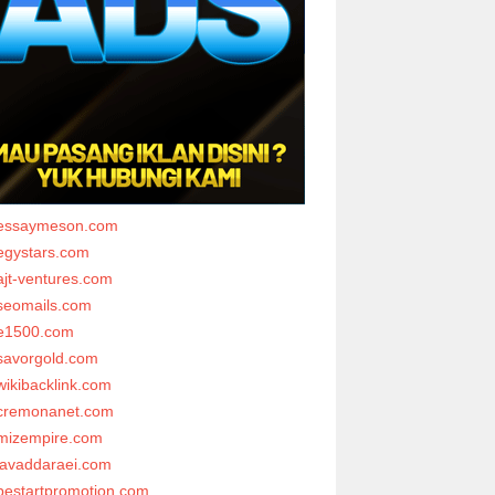
essaymeson.com
egystars.com
ajt-ventures.com
seomails.com
e1500.com
savorgold.com
wikibacklink.com
cremonanet.com
mizempire.com
javaddaraei.com
bestartpromotion.com