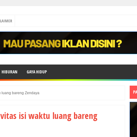
CLAIMER
HIBURAN
GAYA HIDUP
P
ktu luang bareng Zendaya
ivitas isi waktu luang bareng