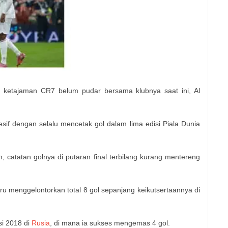
, ketajaman CR7 belum pudar bersama klubnya saat ini, Al
sif dengan selalu mencetak gol dalam lima edisi Piala Dunia
m, catatan golnya di putaran final terbilang kurang mentereng
aru menggelontorkan total 8 gol sepanjang keikutsertaannya di
si 2018 di
Rusia
, di mana ia sukses mengemas 4 gol.