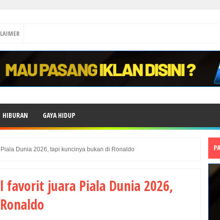
CLAIMER
HIBURAN
GAYA HIDUP
P
ra Piala Dunia 2026, tapi kuncinya bukan di Ronaldo
 favorit juara Piala Dunia 2026,
 Ronaldo