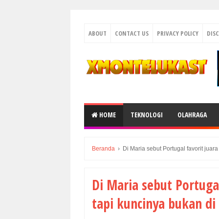
ABOUT
CONTACT US
PRIVACY POLICY
DIS
HOME
TEKNOLOGI
OLAHRAGA
Beranda
›
Di Maria sebut Portugal favorit jua
Di Maria sebut Portugal
tapi kuncinya bukan di