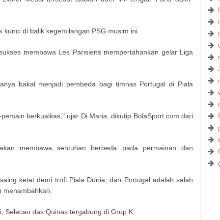
kunci di balik kegemilangan PSG musim ini.
g sukses membawa Les Parisiens mempertahankan gelar Liga
duanya bakal menjadi pembeda bagi timnas Portugal di Piala
pemain berkualitas," ujar Di Maria, dikutip BolaSport.com dari
a akan membawa sentuhan berbeda pada permainan dan
aing ketat demi trofi Piala Dunia, dan Portugal adalah salah
itu menambahkan.
ti, Selecao das Quinas tergabung di Grup K.