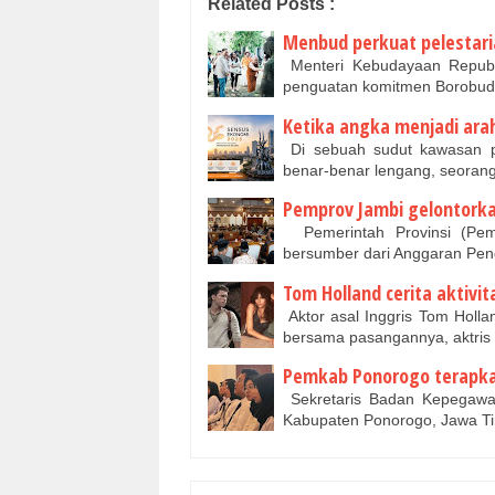
Related Posts :
Menbud perkuat pelestaria
Menteri Kebudayaan Republi
penguatan komitmen Borobud
Ketika angka menjadi ara
Di sebuah sudut kawasan p
benar-benar lengang, seoran
Pemprov Jambi gelontorkan
Pemerintah Provinsi (Pem
bersumber dari Anggaran Pen
Tom Holland cerita aktivi
Aktor asal Inggris Tom Holla
bersama pasangannya, aktri
Pemkab Ponorogo terapka
Sekretaris Badan Kepegaw
Kabupaten Ponorogo, Jawa T