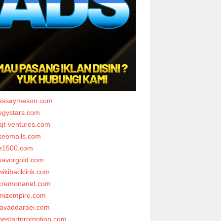
essaymeson.com
egystars.com
ajt-ventures.com
seomails.com
e1500.com
savorgold.com
wikibacklink.com
cremonanet.com
mizempire.com
javaddaraei.com
bestartpromotion.com