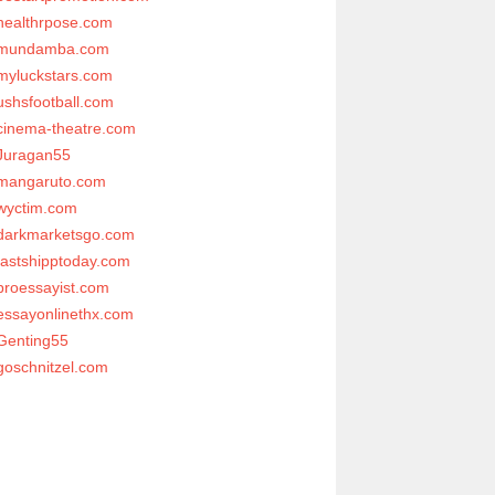
healthrpose.com
mundamba.com
myluckstars.com
ushsfootball.com
cinema-theatre.com
Juragan55
mangaruto.com
wyctim.com
darkmarketsgo.com
fastshipptoday.com
proessayist.com
essayonlinethx.com
Genting55
goschnitzel.com