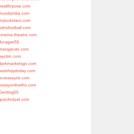
healthrpose.com
mundamba.com
myluckstars.com
ushsfootball.com
cinema-theatre.com
Juragan55
mangaruto.com
wyctim.com
darkmarketsgo.com
fastshipptoday.com
proessayist.com
essayonlinethx.com
Genting55
goschnitzel.com