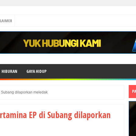
CLAIMER
HIBURAN
GAYA HIDUP
P
i Subang dilaporkan meledak
rtamina EP di Subang dilaporkan