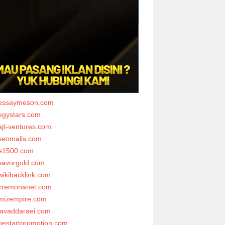
essaymeson.com
egystars.com
ajt-ventures.com
seomails.com
e1500.com
savorgold.com
wikibacklink.com
cremonanet.com
mizempire.com
javaddaraei.com
bestartpromotion.com