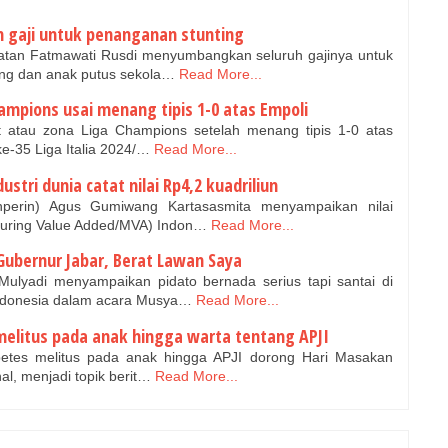
 gaji untuk penanganan stunting
atan Fatmawati Rusdi menyumbangkan seluruh gajinya untuk
ng dan anak putus sekola…
Read More...
hampions usai menang tipis 1-0 atas Empoli
 atau zona Liga Champions setelah menang tipis 1-0 atas
e-35 Liga Italia 2024/…
Read More...
dustri dunia catat nilai Rp4,2 kuadriliun
nperin) Agus Gumiwang Kartasasmita menyampaikan nilai
turing Value Added/MVA) Indon…
Read More...
 Gubernur Jabar, Berat Lawan Saya
ulyadi menyampaikan pidato bernada serius tapi santai di
donesia dalam acara Musya…
Read More...
melitus pada anak hingga warta tentang APJI
betes melitus pada anak hingga APJI dorong Hari Masakan
al, menjadi topik berit…
Read More...