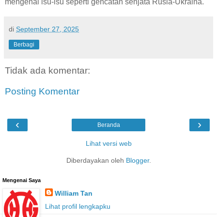
mengenai isu-isu seperti gencatan senjata Rusia-Ukraina.
di
September 27, 2025
Berbagi
Tidak ada komentar:
Posting Komentar
‹
›
Beranda
Lihat versi web
Diberdayakan oleh
Blogger
.
Mengenai Saya
William Tan
Lihat profil lengkapku