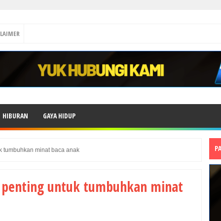
CLAIMER
HIBURAN
GAYA HIDUP
P
tuk tumbuhkan minat baca anak
ai penting untuk tumbuhkan minat