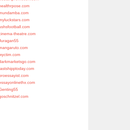
healthrpose.com
mundamba.com
myluckstars.com
ushsfootball.com
cinema-theatre.com
Juragan55
mangaruto.com
wyctim.com
darkmarketsgo.com
fastshipptoday.com
proessayist.com
essayonlinethx.com
Genting55
goschnitzel.com