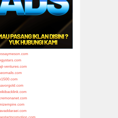
essaymeson.com
egystars.com
ajt-ventures.com
seomails.com
e1500.com
savorgold.com
wikibacklink.com
cremonanet.com
mizempire.com
javaddaraei.com
bestartpromotion.com