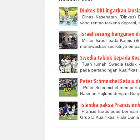
Dinkes DKI ingatkan lansi
Dinas Kesehatan (Dinkes) D
yang rentan terkena depresi,
Israel serang bangunan d
Militer Israel pada Kamis (
menewaskan sedikitnya empat
Swedia takluk kepada Kos
Tuan rumah Swedia takluk k
pada pertandingan Kualifikas
Peter Schmeichel Setuju d
Peter Schmeichel mempertan
Rasmus Hojlund dengan Benja
Islandia paksa Prancis imb
Prancis harus puas bermain 
Grup D Kualifikasi Piala Dun