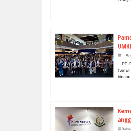
Pame
UMKM
PT Pe
(Small
binaan
Keme
angg
Rabu,