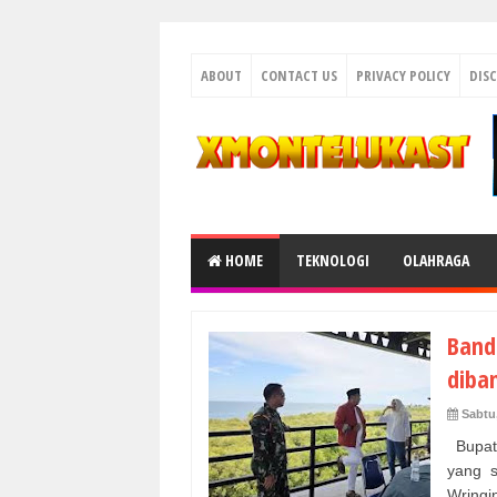
ABOUT
CONTACT US
PRIVACY POLICY
DIS
HOME
TEKNOLOGI
OLAHRAGA
Band
diba
Sabtu
Bupat
yang s
Wringi