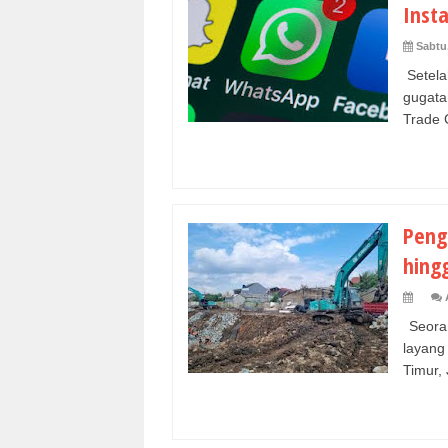
Inst
Sabtu
Setela
gugata
Trade 
Peng
hing
Seoran
layang
Timur, 