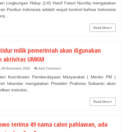
i Lingkungan Hidup (LH) Hanif Faisol Nurofiq mengatakan
ran Paviliun Indonesia adalah wujud konkret bahwa Indonesia
nj...
Read More
 tidur milik pemerintah akan digunakan
k aktivitas UMKM
, 08 November 2025
Add Comment
ri Koordinator Pemberdayaan Masyarakat ( Menko PM )
in Iskandar mengatakan Presiden Prabowo Subianto akan
tkan instruksi...
Read More
owo terima 49 nama calon pahlawan, ada