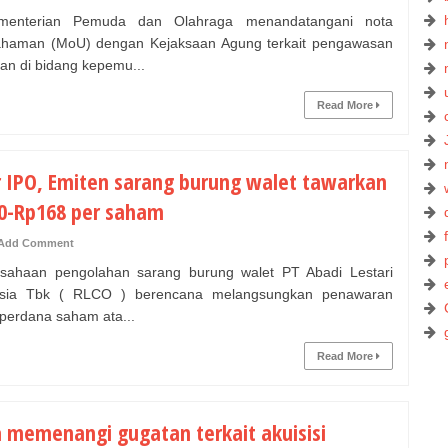
terian Pemuda dan Olahraga menandatangani nota
haman (MoU) dengan Kejaksaan Agung terkait pengawasan
an di bidang kepemu...
Read More
r IPO, Emiten sarang burung walet tawarkan
0-Rp168 per saham
Add Comment
ahaan pengolahan sarang burung walet PT Abadi Lestari
esia Tbk ( RLCO ) berencana melangsungkan penawaran
erdana saham ata...
Read More
 memenangi gugatan terkait akuisisi