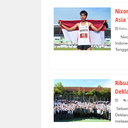
Nixo
Asia
Rabu,
Nixon
Indone
Tengga
Ribua
Dekl
Sebany
Dekla
melawan