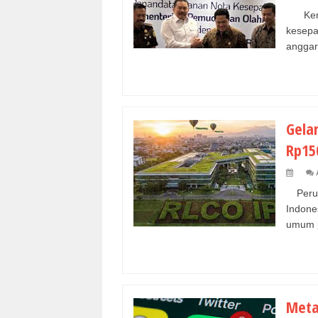
Kemen
kesepa
anggar
Gela
Rp15
Perus
Indon
umum p
Meta