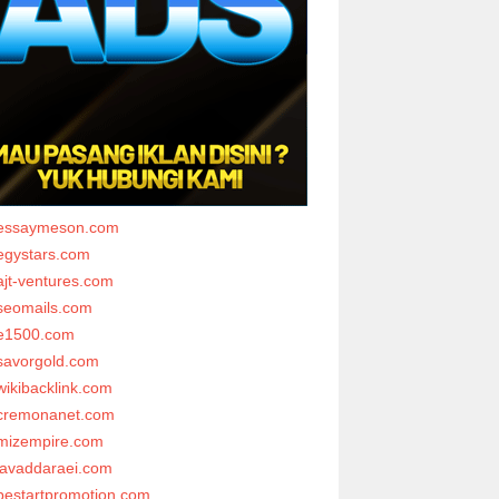
essaymeson.com
egystars.com
ajt-ventures.com
seomails.com
e1500.com
savorgold.com
wikibacklink.com
cremonanet.com
mizempire.com
javaddaraei.com
bestartpromotion.com