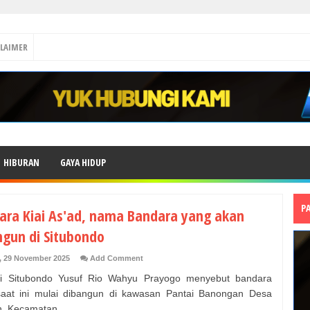
CLAIMER
HIBURAN
GAYA HIDUP
P
ara Kiai As'ad, nama Bandara yang akan
ngun di Situbondo
, 29 November 2025
Add Comment
i Situbondo Yusuf Rio Wahyu Prayogo menyebut bandara
aat ini mulai dibangun di kawasan Pantai Banongan Desa
n, Kecamatan ...