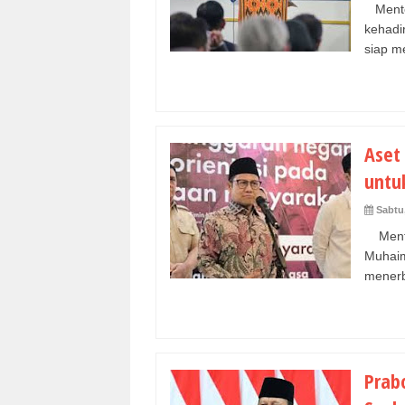
Menter
kehadi
siap me
Aset
untu
Sabtu
Mente
Muhaim
menerbi
Prab