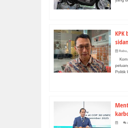
yang di
KPK 
sida
Rabu,
Komis
peluan
Politik
Ment
karb