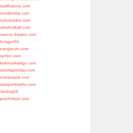
healthrpose.com
mundamba.com
myluckstars.com
ushsfootball.com
cinema-theatre.com
Juragan55
mangaruto.com
wyctim.com
darkmarketsgo.com
fastshipptoday.com
proessayist.com
essayonlinethx.com
Genting55
goschnitzel.com