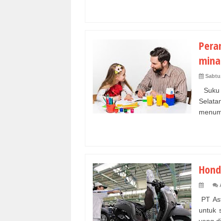
Pera
mina
Sabtu
Suku D
Selat
menumb
Hond
PT Ast
untuk 