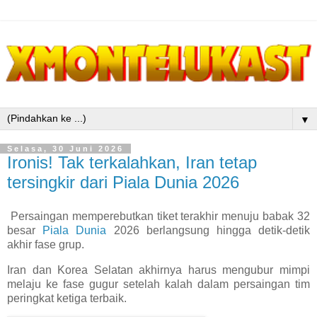
▼
Selasa, 30 Juni 2026
Ironis! Tak terkalahkan, Iran tetap
tersingkir dari Piala Dunia 2026
Persaingan memperebutkan tiket terakhir menuju babak 32
besar
Piala Dunia
2026 berlangsung hingga detik-detik
akhir fase grup.
Iran dan Korea Selatan akhirnya harus mengubur mimpi
melaju ke fase gugur setelah kalah dalam persaingan tim
peringkat ketiga terbaik.