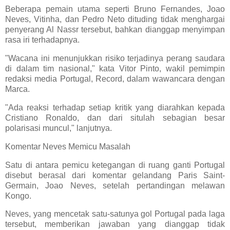
Beberapa pemain utama seperti Bruno Fernandes, Joao
Neves, Vitinha, dan Pedro Neto dituding tidak menghargai
penyerang Al Nassr tersebut, bahkan dianggap menyimpan
rasa iri terhadapnya.
"Wacana ini menunjukkan risiko terjadinya perang saudara
di dalam tim nasional," kata Vitor Pinto, wakil pemimpin
redaksi media Portugal, Record, dalam wawancara dengan
Marca.
"Ada reaksi terhadap setiap kritik yang diarahkan kepada
Cristiano Ronaldo, dan dari situlah sebagian besar
polarisasi muncul," lanjutnya.
Komentar Neves Memicu Masalah
Satu di antara pemicu ketegangan di ruang ganti Portugal
disebut berasal dari komentar gelandang Paris Saint-
Germain, Joao Neves, setelah pertandingan melawan
Kongo.
Neves, yang mencetak satu-satunya gol Portugal pada laga
tersebut, memberikan jawaban yang dianggap tidak