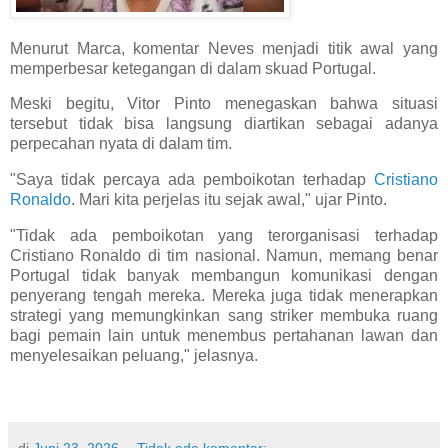
Menurut Marca, komentar Neves menjadi titik awal yang
memperbesar ketegangan di dalam skuad Portugal.
Meski begitu, Vitor Pinto menegaskan bahwa situasi
tersebut tidak bisa langsung diartikan sebagai adanya
perpecahan nyata di dalam tim.
"Saya tidak percaya ada pemboikotan terhadap
Cristiano
Ronaldo
. Mari kita perjelas itu sejak awal," ujar Pinto.
"Tidak ada pemboikotan yang terorganisasi terhadap
Cristiano Ronaldo di tim nasional. Namun, memang benar
Portugal tidak banyak membangun komunikasi dengan
penyerang tengah mereka. Mereka juga tidak menerapkan
strategi yang memungkinkan sang striker membuka ruang
bagi pemain lain untuk menembus pertahanan lawan dan
menyelesaikan peluang," jelasnya.
di
Juni 23, 2026
Tidak ada komentar: