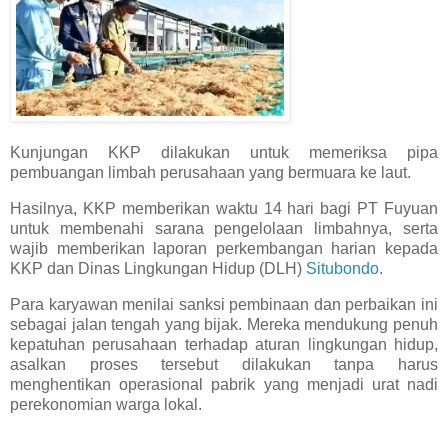
Kunjungan KKP dilakukan untuk memeriksa pipa
pembuangan limbah perusahaan yang bermuara ke laut.
Hasilnya, KKP memberikan waktu 14 hari bagi PT Fuyuan
untuk membenahi sarana pengelolaan limbahnya, serta
wajib memberikan laporan perkembangan harian kepada
KKP dan Dinas Lingkungan Hidup (DLH)
Situbondo
.
Para karyawan menilai sanksi pembinaan dan perbaikan ini
sebagai jalan tengah yang bijak. Mereka mendukung penuh
kepatuhan perusahaan terhadap aturan lingkungan hidup,
asalkan proses tersebut dilakukan tanpa harus
menghentikan operasional pabrik yang menjadi urat nadi
perekonomian warga lokal.