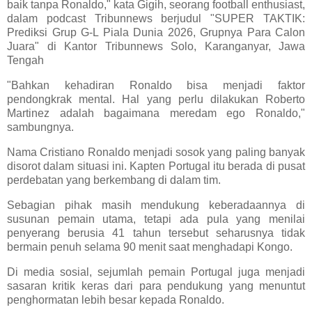
baik tanpa Ronaldo," kata Gigih, seorang football enthusiast,
dalam podcast Tribunnews berjudul "SUPER TAKTIK:
Prediksi Grup G-L Piala Dunia 2026, Grupnya Para Calon
Juara" di Kantor Tribunnews Solo, Karanganyar, Jawa
Tengah
"Bahkan kehadiran Ronaldo bisa menjadi faktor
pendongkrak mental. Hal yang perlu dilakukan Roberto
Martinez adalah bagaimana meredam ego Ronaldo,"
sambungnya.
Nama Cristiano Ronaldo menjadi sosok yang paling banyak
disorot dalam situasi ini. Kapten Portugal itu berada di pusat
perdebatan yang berkembang di dalam tim.
Sebagian pihak masih mendukung keberadaannya di
susunan pemain utama, tetapi ada pula yang menilai
penyerang berusia 41 tahun tersebut seharusnya tidak
bermain penuh selama 90 menit saat menghadapi Kongo.
Di media sosial, sejumlah pemain Portugal juga menjadi
sasaran kritik keras dari para pendukung yang menuntut
penghormatan lebih besar kepada Ronaldo.