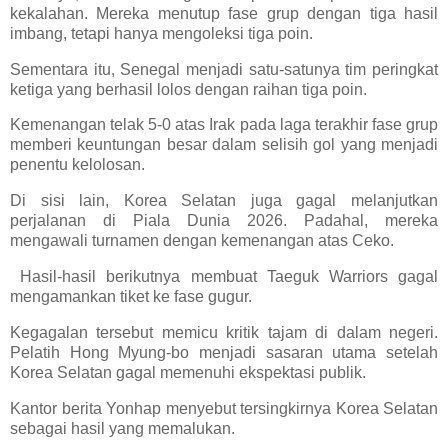
kekalahan. Mereka menutup fase grup dengan tiga hasil
imbang, tetapi hanya mengoleksi tiga poin.
Sementara itu, Senegal menjadi satu-satunya tim peringkat
ketiga yang berhasil lolos dengan raihan tiga poin.
Kemenangan telak 5-0 atas Irak pada laga terakhir fase grup
memberi keuntungan besar dalam selisih gol yang menjadi
penentu kelolosan.
Di sisi lain, Korea Selatan juga gagal melanjutkan
perjalanan di Piala Dunia 2026. Padahal, mereka
mengawali turnamen dengan kemenangan atas Ceko.
Hasil-hasil berikutnya membuat Taeguk Warriors gagal
mengamankan tiket ke fase gugur.
Kegagalan tersebut memicu kritik tajam di dalam negeri.
Pelatih Hong Myung-bo menjadi sasaran utama setelah
Korea Selatan gagal memenuhi ekspektasi publik.
Kantor berita Yonhap menyebut tersingkirnya Korea Selatan
sebagai hasil yang memalukan.