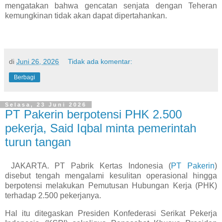
mengatakan bahwa gencatan senjata dengan Teheran
kemungkinan tidak akan dapat dipertahankan.
di
Juni 26, 2026
Tidak ada komentar:
Berbagi
Selasa, 23 Juni 2026
PT Pakerin berpotensi PHK 2.500
pekerja, Said Iqbal minta pemerintah
turun tangan
JAKARTA. PT Pabrik Kertas Indonesia (
PT Pakerin
)
disebut tengah mengalami kesulitan operasional hingga
berpotensi melakukan Pemutusan Hubungan Kerja (PHK)
terhadap 2.500 pekerjanya.
Hal itu ditegaskan Presiden Konfederasi Serikat Pekerja