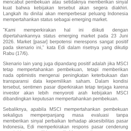
mencabut pembekuan atau setidaknya memberikan sinyal
kuat bahwa kebijakan tersebut akan segera diakhiri.
Langkah itu dinilai akan memperbesar peluang Indonesia
mempertahankan status sebagai emerging market.
"Kami memperkirakan hal ini diikuti dengan
dipertahankannya status emerging market pada 23 Juni
2026. Market [pasar] berpotensi merespons sangat positif
pada skenario ini," kata Edi dalam risetnya yang dikutip
Rabu (17/6).
Skenario lain yang juga dipandang positif adalah jika MSCI
tetap mempertahankan pembekuan, tetapi memberikan
nada optimistis mengenai peningkatan keterbukaan dan
transparansi data kepemilikan saham. Dalam kondisi
tersebut, sentimen pasar diperkirakan tetap terjaga karena
investor akan lebih menyoroti arah kebijakan MSCI
dibandingkan keputusan mempertahankan pembekuan.
Sebaliknya, apabila MSCI mempertahankan pembekuan
sekaligus memperpanjang masa evaluasi tanpa
memberikan sinyal perbaikan terhadap aksesibilitas pasar
Indonesia, Edi memperkirakan respons pasar cenderung