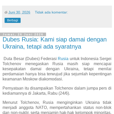
di
Juni 30, 2026
Tidak ada komentar:
Berbagi
Jumat, 26 Juni 2026
Dubes Rusia: Kami siap damai dengan
Ukraina, tetapi ada syaratnya
Duta Besar (Dubes) Federasi
Rusia
untuk Indonesia Sergei
Tolchenov menegaskan Rusia masih siap mencapai
kesepakatan damai dengan Ukraina, tetapi menilai
perdamaian hanya bisa terwujud jika sejumlah kepentingan
keamanan Moskow diakomodasi.
Pernyataan itu disampaikan Tolchenov dalam jumpa pers di
kediamannya di Jakarta, Rabu (24/6).
Menurut Tolchenov, Rusia menginginkan Ukraina tidak
menjadi anggota NATO, mempertahankan status non-blok
dan non-nuklir, serta menjamin hak-hak kelompok minoritas,