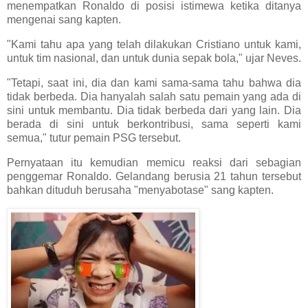
menempatkan Ronaldo di posisi istimewa ketika ditanya
mengenai sang kapten.
"Kami tahu apa yang telah dilakukan Cristiano untuk kami,
untuk tim nasional, dan untuk dunia sepak bola," ujar Neves.
"Tetapi, saat ini, dia dan kami sama-sama tahu bahwa dia
tidak berbeda. Dia hanyalah salah satu pemain yang ada di
sini untuk membantu. Dia tidak berbeda dari yang lain. Dia
berada di sini untuk berkontribusi, sama seperti kami
semua," tutur pemain PSG tersebut.
Pernyataan itu kemudian memicu reaksi dari sebagian
penggemar Ronaldo. Gelandang berusia 21 tahun tersebut
bahkan dituduh berusaha "menyabotase" sang kapten.