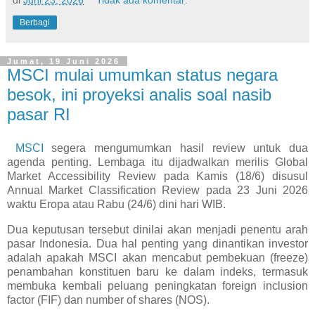
Berbagi
Jumat, 19 Juni 2026
MSCI mulai umumkan status negara
besok, ini proyeksi analis soal nasib
pasar RI
MSCI
segera mengumumkan hasil review untuk dua
agenda penting. Lembaga itu dijadwalkan merilis Global
Market Accessibility Review pada Kamis (18/6) disusul
Annual Market Classification Review pada 23 Juni 2026
waktu Eropa atau Rabu (24/6) dini hari WIB.
Dua keputusan tersebut dinilai akan menjadi penentu arah
pasar Indonesia. Dua hal penting yang dinantikan investor
adalah apakah MSCI akan mencabut pembekuan (freeze)
penambahan konstituen baru ke dalam indeks, termasuk
membuka kembali peluang peningkatan foreign inclusion
factor (FIF) dan number of shares (NOS).