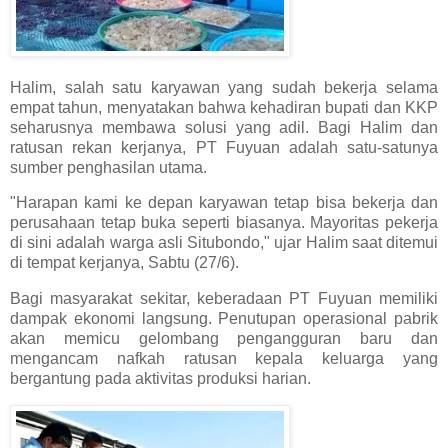
Halim, salah satu karyawan yang sudah bekerja selama
empat tahun, menyatakan bahwa kehadiran bupati dan KKP
seharusnya membawa solusi yang adil. Bagi Halim dan
ratusan rekan kerjanya, PT Fuyuan adalah satu-satunya
sumber penghasilan utama.
"Harapan kami ke depan karyawan tetap bisa bekerja dan
perusahaan tetap buka seperti biasanya. Mayoritas pekerja
di sini adalah warga asli Situbondo," ujar Halim saat ditemui
di tempat kerjanya, Sabtu (27/6).
Bagi masyarakat sekitar, keberadaan PT Fuyuan memiliki
dampak ekonomi langsung. Penutupan operasional pabrik
akan memicu gelombang pengangguran baru dan
mengancam nafkah ratusan kepala keluarga yang
bergantung pada aktivitas produksi harian.