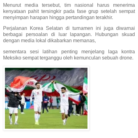
Menurut media tersebut, tim nasional harus menerima
kenyataan pahit tersingkir pada fase grup setelah sempat
menyimpan harapan hingga pertandingan terakhir.
Perjalanan Korea Selatan di turnamen ini juga diwarnai
berbagai persoalan di luar lapangan. Hubungan skuad
dengan media lokal dikabarkan memanas,
sementara sesi latihan penting menjelang laga kontra
Meksiko sempat terganggu oleh kemunculan sebuah drone.