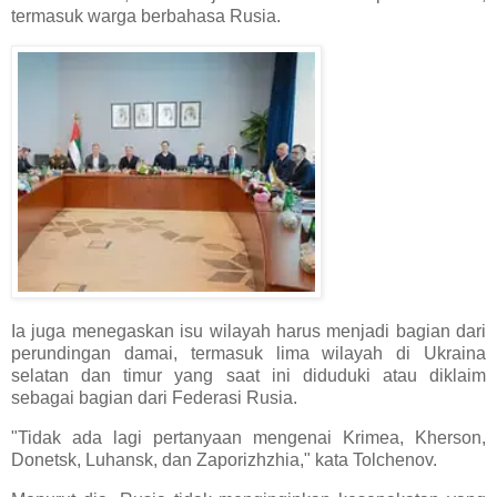
termasuk warga berbahasa Rusia.
Ia juga menegaskan isu wilayah harus menjadi bagian dari
perundingan damai, termasuk lima wilayah di Ukraina
selatan dan timur yang saat ini diduduki atau diklaim
sebagai bagian dari Federasi Rusia.
"Tidak ada lagi pertanyaan mengenai Krimea, Kherson,
Donetsk, Luhansk, dan Zaporizhzhia," kata Tolchenov.